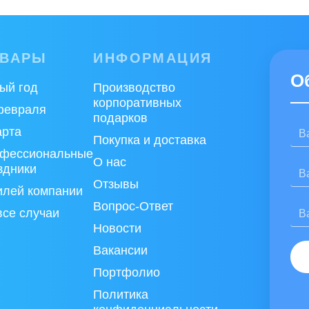
Ваш e-mail:
*
Соглашаюсь на обработ
ОВАРЫ
ИНФОРМАЦИЯ
Отзыв:
Ознакомлен(а) с
Политик
О
ый год
Производство
корпоративных
февраля
подарков
арта
Покупка и доставка
фессиональные
О нас
Нажимая на кнопку «Отправить от
здники
Отзывы
лей компании
Вопрос-Ответ
все случаи
Новости
Вакансии
Портфолио
Политика