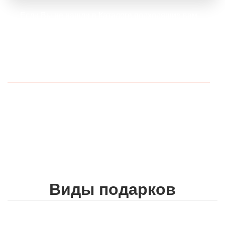
Если Вы не нашли в Каталоге подходящие вам
наборы, мы можем собрать для Вас любые
подарочные наборы по вашим запросам.
Для этого позвоните или напишите нам!
+7(495)185-58-66
ежедневно с 10 до 18
shop@gift-solutions.ru
Виды подарков