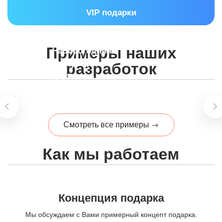
VIP подарки
Набор
Примеры наших
для
Набор
Новогодняя
глинтвейна
Брендированный
Чайный
шоколадок
корзина
разработок
в
Новогодняя
винный
набор
с
для
ящике
почта
короб
Премиум
логотипом
партнеров
Смотреть все примеры
Как мы работаем
Концепция подарка
Мы обсуждаем с Вами примерный концепт подарка.