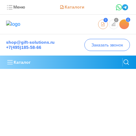
Меню
Каталоги
0
0
0
shop@gift-solutions.ru
Заказать звонок
+7(495)185-58-66
Каталог
Корпоративные подарки на
Новый год 2027
Производим и брендируем подарочные
наборы. Отправляем по всей России.
Получаем положительные отзывы.