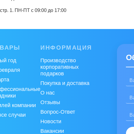
стр. 1. ПН-ПТ с 09:00 до 17:00
Нажимая на кнопку «Отправить от
ОВАРЫ
ИНФОРМАЦИЯ
О
ый год
Производство
корпоративных
февраля
подарков
арта
Покупка и доставка
фессиональные
О нас
здники
Отзывы
лей компании
Вопрос-Ответ
все случаи
Новости
Вакансии