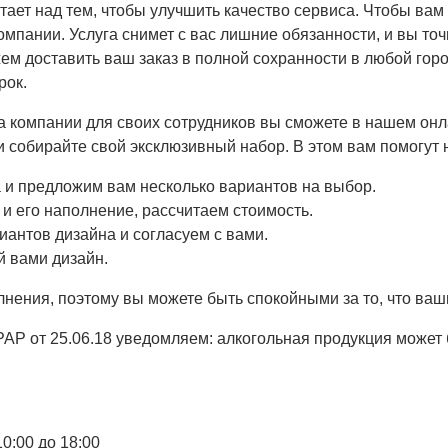
ботает над тем, чтобы улучшить качество сервиса. Чтобы в
Для доступа на 
Перезвонит
Оставить о
Готово!
пании. Услуга снимет с вас лишние обязанности, и вы точн
жем доставить ваш заказ в полной сохранности в любой гор
Сайт содержит информа
рок.
Наши специалисты с р
Ваша заявка принята, 
Ваше имя:
*
а компании для своих сотрудников вы сможете в нашем онл
и собирайте свой эксклюзивный набор. В этом вам помогут
Мне исполнилось 1
Ваше имя:
ОК
Телефон
и предложим вам несколько вариантов на выбор.
и его наполнение, рассчитаем стоимость.
иантов дизайна и согласуем с вами.
Телефон
*
 вами дизайн.
Ваш e-mail:
*
нения, поэтому вы можете быть спокойными за то, что ваши
Соглашаюсь на обработ
АР от 25.06.18 уведомляем: алкогольная продукция может
Отзыв:
Ознакомлен(а) с
Политик
10:00 до 18:00