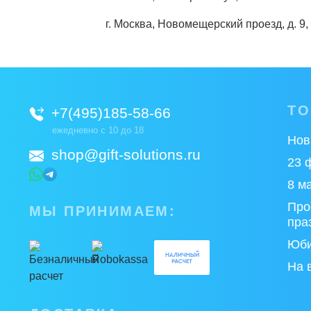
г. Москва, Новомещерский проезд, д. 9, 
Т
+7(495)185-58-66
ежедневно с 10 до 18
Нов
shop@gift-solutions.ru
23 
8 м
Про
МЫ ПРИНИМАЕМ:
пра
Юби
На 