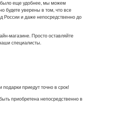
ам было еще удобнее, мы можем
сайт необходимо подтвердить возрас
е мне!
тзыв
о будете уверены в том, что все
од России и даже непосредственно до
цию, не рекомендованную для лиц, не достигших со
адостью проконсультируют Вас по всем интересующ
наши специалисты свяжутся с вами в ближайшее вре
айн-магазине. Просто оставляйте
 наши специалисты.
8 лет!
 подарки приедут точно в срок!
ку персональных данных
 быть приобретена непосредственно в
ой конфиденциальности