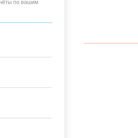
Если Вы не нашл
счёты по вашим
мы можем собра
по вашим запрос
Для этого позво
+7(495)18
ежедневно с 1
shop@gift-