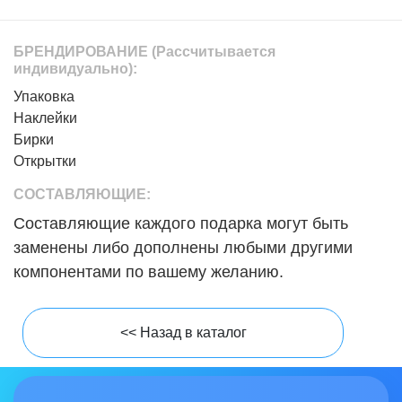
БРЕНДИРОВАНИЕ
(Рассчитывается
индивидуально):
Упаковка
Наклейки
Бирки
Открытки
СОСТАВЛЯЮЩИЕ:
Составляющие каждого подарка могут быть
Перезвоните мне!
Оставить отзыв
Готово!
Для доступа на сайт необходимо подтвер
заменены либо дополнены любыми другими
компонентами по вашему желанию.
Ваше имя:
*
Наши специалисты с радостью проконсультируют Вас по в
Ваша заявка принята, наши специалисты свяжутся с вами в
Сайт содержит информацию, не рекомендованную для лиц, 
Ваше имя:
ОК
<< Назад в каталог
Мне исполнилось 18 лет!
Телефон