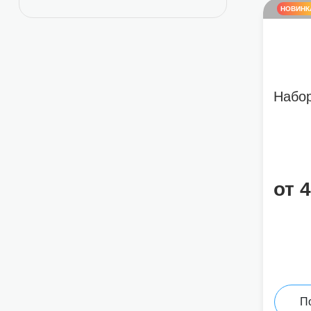
НОВИНК
Набо
от 
П