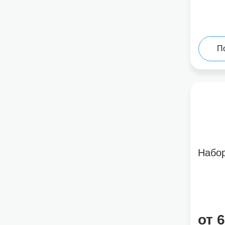
П
Набо
от 