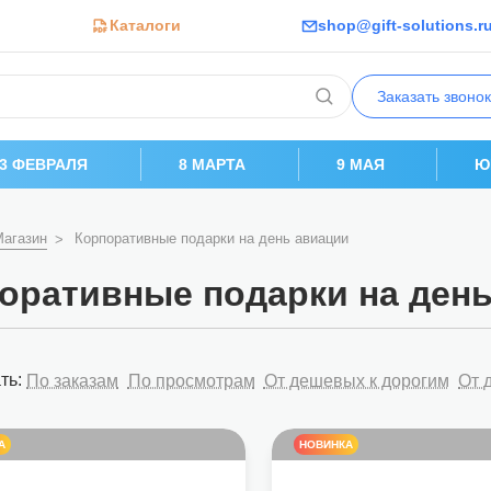
Каталоги
shop@gift-solutions.r
Заказать звонок
23 ФЕВРАЛЯ
8 МАРТА
9 МАЯ
Ю
Магазин
Корпоративные подарки на день авиации
оративные подарки на ден
ть:
По заказам
По просмотрам
От дешевых к дорогим
От 
А
НОВИНКА