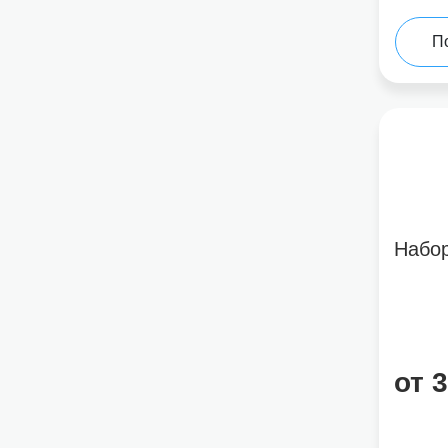
П
Набо
от 