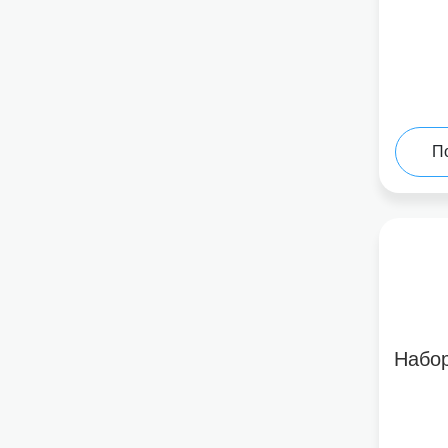
П
Набо