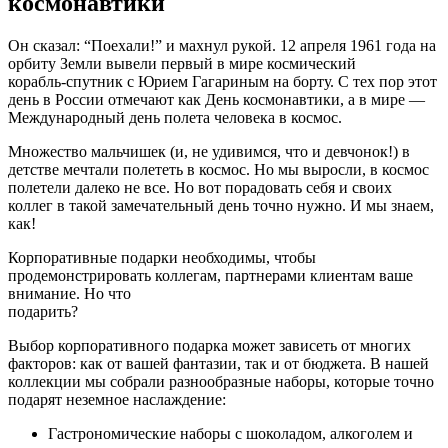
космонавтики
Он сказал: “Поехали!” и махнул рукой. 12 апреля 1961 года на
орбиту Земли вывели первый в мире космический
корабль-спутник с Юрием Гагариным на борту. С тех пор этот
день в России отмечают как День космонавтики, а в мире —
Международный день полета человека в космос.
Множество мальчишек (и, не удивимся, что и девчонок!) в
детстве мечтали полететь в космос. Но мы выросли, в космос
полетели далеко не все. Но вот порадовать себя и своих
коллег в такой замечательный день точно нужно. И мы знаем,
как!
Корпоративные подарки необходимы, чтобы
продемонстрировать коллегам, партнерами клиентам ваше
внимание. Но что
подарить?
Выбор корпоративного подарка может зависеть от многих
факторов: как от вашей фантазии, так и от бюджета. В нашей
коллекции мы собрали разнообразные наборы, которые точно
подарят неземное наслаждение:
Гастрономические наборы с шоколадом, алкоголем и