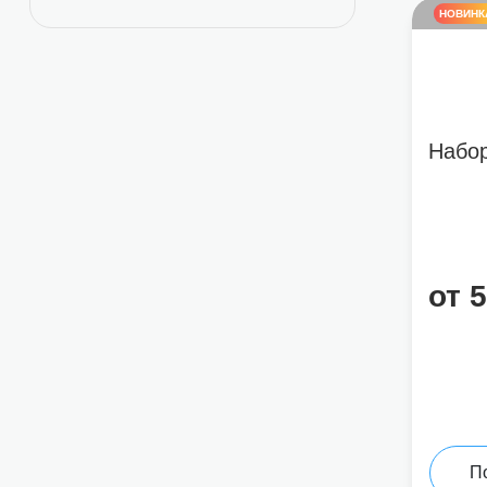
НОВИНК
Набор
от 
П