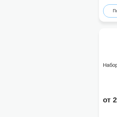
П
Набо
от 