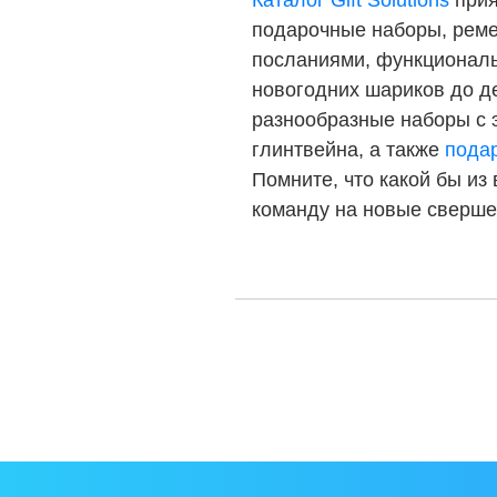
Каталог Gift Solutions
прия
подарочные наборы, реме
посланиями, функциональ
новогодних шариков до д
разнообразные наборы с 
глинтвейна, а также
подар
Помните, что какой бы из
команду на новые сверше