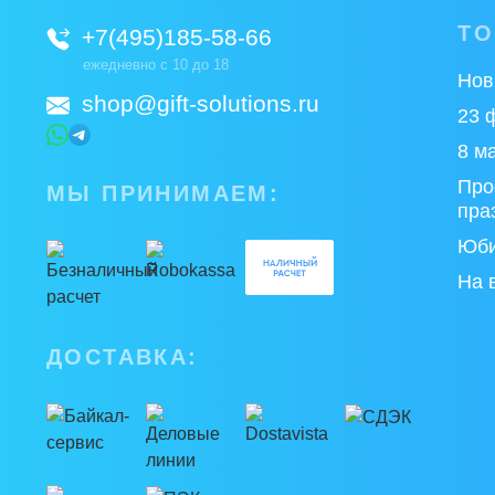
Т
+7(495)185-58-66
ежедневно с 10 до 18
Нов
shop@gift-solutions.ru
23 
8 м
Про
МЫ ПРИНИМАЕМ:
пра
Юби
На 
ДОСТАВКА: