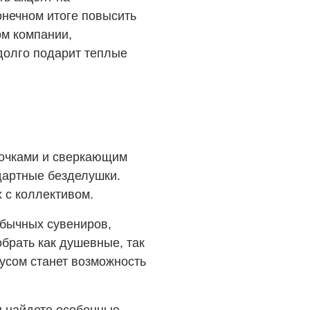
онечном итоге повысить
ом компании,
адолго подарит теплые
сайт необходимо подтвердить возрас
е мне!
тзыв
лочками и сверкающим
цию, не рекомендованную для лиц, не достигших со
адостью проконсультируют Вас по всем интересующ
наши специалисты свяжутся с вами в ближайшее вре
дартные безделушки.
 с коллективом.
8 лет!
обычных сувениров,
брать как душевные, так
нусом станет возможность