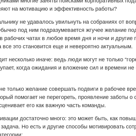
никами многие заняты поисками корпоративных под
лияют на мотивацию и эффективность работы?
льнику не удавалось увильнуть на собраниях от во
Обычно под ним подразумевается жгучее желание по
 в рабочих чатах в любое время дня и ночи и другие 
а все это становится еще и невероятно актуальным.
ит несколько иначе: ведь люди могут не только “горе
упает, когда ожидания и вложение сил и времени не
 не только желание совершать подвиги в рабочее вре
орый помогает не перегореть, проявление заботы о 
асценивает его как важную часть команды.
вации достаточно много: это может быть, как повы
 задача. Но есть и другие способы мотивировать сот
атегории: