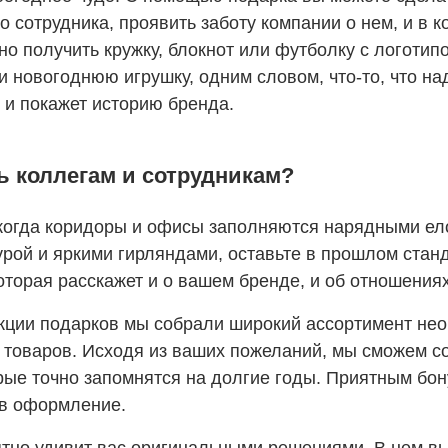
 сотрудника, проявить заботу компании о нем, и в к
тно получить кружку, блокнот или футболку с логотип
 новогоднюю игрушку, одним словом, что-то, что н
 и покажет историю бренда.
ь коллегам и сотрудникам?
Для доступа на 
Перезвонит
Оставить о
Готово!
 когда коридоры и офисы заполняются нарядными е
Сайт содержит информа
Наши специалисты с р
Ваша заявка принята, 
Ваше имя:
*
рой и яркими гирляндами, оставьте в прошлом стан
оторая расскажет и о вашем бренде, и об отношениях
Мне исполнилось 1
Ваше имя:
ОК
екции подарков мы собрали широкий ассортимент не
Телефон
товаров. Исходя из ваших пожеланий, мы сможем со
рые точно запомнятся на долгие годы. Приятным бо
Телефон
*
в оформление.
Ваш e-mail:
*