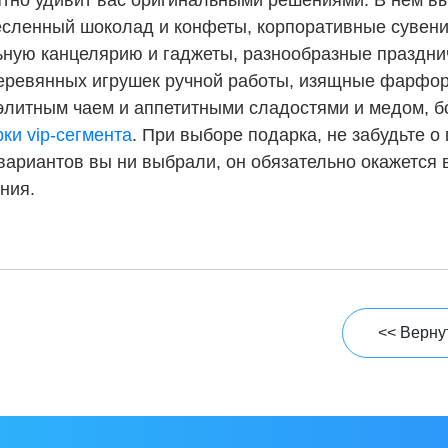
тно удивит вас оригинальными решениями. В нем в
сленный шоколад и конфеты, корпоративные сувен
Соглашаюсь на обработ
ную канцелярию и гаджеты, разнообразные праздни
Отзыв:
еревянных игрушек ручной работы, изящные фарфор
Ознакомлен(а) с
Политик
элитным чаем и аппетитными сладостями и медом, б
ки vip-сегмента
. При выборе подарка, не забудьте о
 вариантов вы ни выбрали, он обязательно окажется
ния.
Нажимая на кнопку «Отправить от
<< Вернут