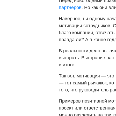
Перед новогодними празд
партнеров
. Но как они в
Наверное, ни одному нача
мотивации сотрудников. 
благо компании, отвечать
правда ли? А в конце год
В реальности дело выгляд
выгорать. Выгорание наст
в итоге.
Так вот, мотивация — это
— тот самый рычажок, кот
того, что руководитель р
Примеров позитивной моти
проект или ответственная
можно разделить на три к