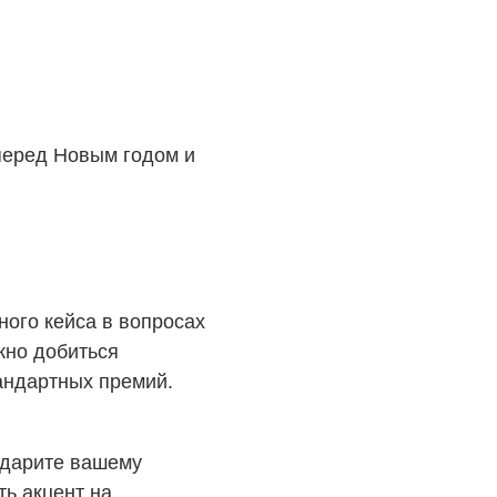
 перед Новым годом и
ого кейса в вопросах
жно добиться
андартных премий.
 дарите вашему
ь акцент на