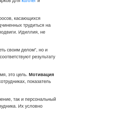
арков для
коллег
и
просов, касающихся
дчиненных трудиться на
подвиги. Идиллия, не
ть своим делом”, но и
 соответствуют результату
мя, это цель.
Мотивация
сотрудниках, показатель
шение, так и персональный
рудника. Их условно