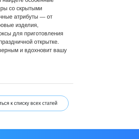
ы найдете особенные
иры со скрытыми
ку персональных данных
чные атрибуты — от
овые изделия,
ой конфиденциальности
оксы для приготовления
 праздничной открытке.
 верным и вдохновит вашу
зыв», вы соглашаетесь на обработку Ваших персональных данных и подтверж
ься к списку всех статей