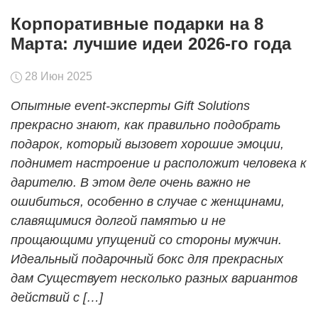
Корпоративные подарки на 8
Ваше имя:
ОК
Марта: лучшие идеи 2026-го года
Мне исполнилось 18 лет!
Телефон
28 Июн 2025
Телефон
*
Опытные event-эксперты Gift Solutions
Ваш e-mail:
*
прекрасно знают, как правильно подобрать
подарок, который вызовет хорошие эмоции,
Соглашаюсь на обработку персональных данных
поднимет настроение и расположит человека к
дарителю. В этом деле очень важно не
Отзыв:
Ознакомлен(а) с
Политикой конфиденциальности
ошибиться, особенно в случае с женщинами,
славящимися долгой памятью и не
прощающими упущений со стороны мужчин.
Идеальный подарочный бокс для прекрасных
дам Существует несколько разных вариантов
Нажимая на кнопку «Отправить отзыв», вы соглашаетесь на обработ
действий с […]