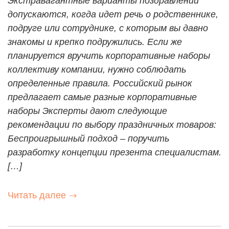
Экстравагантные варианты поздравлений
допускаются, когда идет речь о родственнике,
подруге или сотруднике, с которым вы давно
знакомы и крепко подружились. Если же
планируется вручить корпоративные наборы
коллективу компании, нужно соблюдать
определенные правила. Российский рынок
предлагает самые разные корпоративные
наборы Эксперты дают следующие
рекомендации по выбору праздничных товаров:
Беспроигрышный подход – поручить
разработку концепции презента специалистам.
[…]
Читать далее
Перезвоните мне!
Оставить отзыв
Готово!
Для доступа на сайт необходимо подтвер
Ваше имя:
*
Наши специалисты с радостью проконсультируют Вас по в
Ваша заявка принята, наши специалисты свяжутся с вами в
Сайт содержит информацию, не рекомендованную для лиц, 