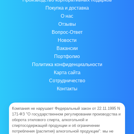
Покупка и доставка
О нас
Отзывы
Вопрос-Ответ
Новости
Вакансии
Портфолио
Политика конфиденциальности
Карта сайта
Сотрудничество
Контакты
Компания не нарушает Федеральный закон от 22.11.1995 N
171-ФЗ "О государственном регулировании производства и
оборота этилового спирта, алкогольной и
спиртосодержащей продукции и об ограничении
потребления (распития) алкогольной продукции": мы не