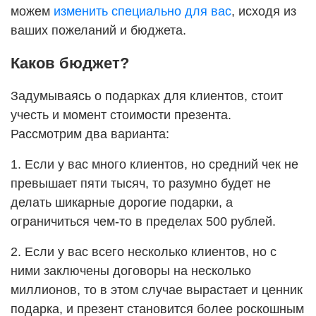
Ваш e-mail:
*
можем
изменить специально для вас
, исходя из
ваших пожеланий и бюджета.
Соглашаюсь на обработку персональных данных
Каков бюджет?
Отзыв:
Ознакомлен(а) с
Политикой конфиденциальности
Задумываясь о подарках для клиентов, стоит
учесть и момент стоимости презента.
Рассмотрим два варианта:
1. Если у вас много клиентов, но средний чек не
Нажимая на кнопку «Отправить отзыв», вы соглашаетесь на обработ
превышает пяти тысяч, то разумно будет не
делать шикарные дорогие подарки, а
ограничиться чем-то в пределах 500 рублей.
2. Если у вас всего несколько клиентов, но с
ними заключены договоры на несколько
миллионов, то в этом случае вырастает и ценник
подарка, и презент становится более роскошным