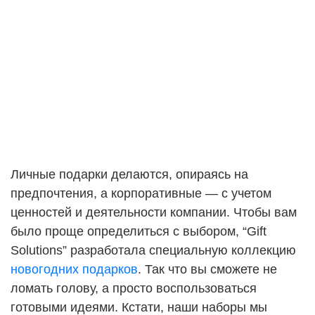
Перезвоните мне!
Оставить отзыв
Готово!
Для доступа на сайт необходимо подтвер
Личные подарки делаются, опираясь на
предпочтения, а корпоративные — с учетом
Ваше имя:
*
Наши специалисты с радостью проконсультируют Вас по в
Ваша заявка принята, наши специалисты свяжутся с вами в
Сайт содержит информацию, не рекомендованную для лиц, 
ценностей и деятельности компании. Чтобы вам
было проще определиться с выбором, “Gift
Ваше имя:
ОК
Мне исполнилось 18 лет!
Solutions” разработала специальную коллекцию
Телефон
новогодних подарков
. Так что вы сможете не
ломать голову, а просто воспользоваться
Телефон
*
готовыми идеями. Кстати, наши наборы мы