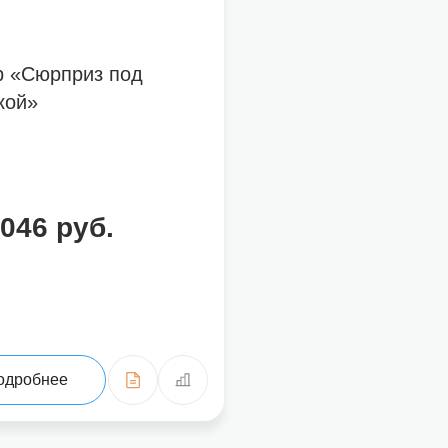
р «Сюрприз под
кой»
2046 руб.
одробнее