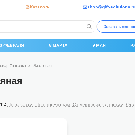
Каталоги
shop@gift-solutions.r
Заказать звонок
23 ФЕВРАЛЯ
8 МАРТА
9 МАЯ
Ю
овар Упаковка
Жестяная
яная
ть:
По заказам
По просмотрам
От дешевых к дорогим
От 