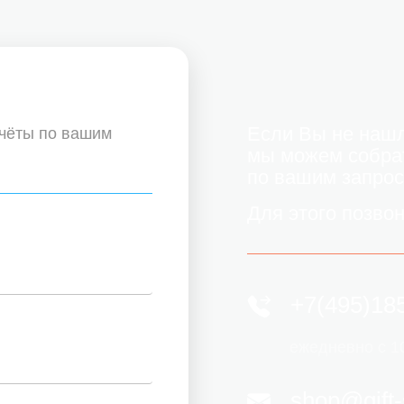
Если Вы не нашл
счёты по вашим
мы можем собра
по вашим запрос
Для этого позво
+7(495)18
ежедневно с 1
shop@gift-